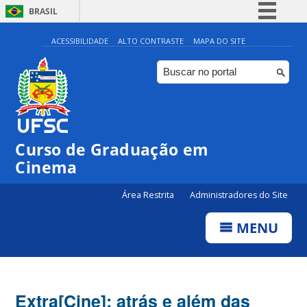
BRASIL
Simplifique!
ACESSIBILIDADE
ALTO CONTRASTE
MAPA DO SITE
Comunica BR
Participe
Acesso à informação
Legislação
Curso de Graduação em
Canais
Cinema
Área Restrita
Administradores do Site
MENU
Extra[Cine]: atrás e além das