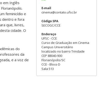
ão em Inglês
Florianópolis.
E-mail
cinema@contato.ufsc.br
um feminicídio e
s dentro e fora
Código SPA
ra que, livres,
SECOGC/CCE
desta cidade. O
Endereço
UFSC - CCE
Curso de Graduação em Cinema
Campus Universitário
cadêmicas do
localizado no bairro Trindade
professores da
CEP 88040-900
geada, e a voz de
Florianópolis/SC
CCE - Bloco D
Sala 513