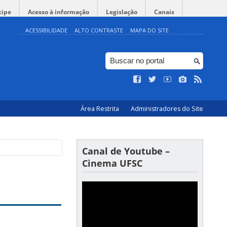
cipe
Acesso à informação
Legislação
Canais
ACESSIBILIDADE
ALTO CONTRASTE
MAPA DO SITE
Área Restrita
Administradores do Site
Canal de Youtube –
Cinema UFSC