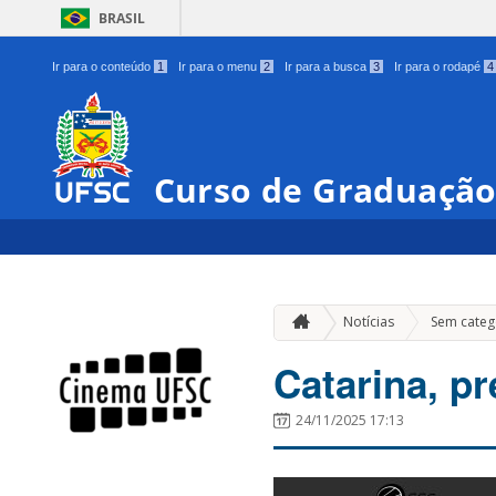
BRASIL
Ir para o conteúdo
1
Ir para o menu
2
Ir para a busca
3
Ir para o rodapé
4
Curso de Graduaçã
Notícias
Sem categ
Catarina, p
24/11/2025 17:13