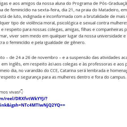
 amigas e aos amigos da nossa aluna do Programa de Pós-Graduaç
a de feminicídio na sexta-feira, dia 21, na praia do Matadeiro, em 
á de luto, indignada e inconformada com a brutalidade de mais 
er tipo de violência moral, psicológica e sexual contra mulhere
e respeito para nossas colegas, amigas, filhas e companheiras pa
amar, viver sem medo em qualquer lugar da nossa universidade e 
tra o feminicídio e pela igualdade de gênero.
luto – de 24 a 26 de novembro – e a suspensão das atividades a
m Inglês, em respeito às\aos colegas e às professoras e aos 
o meio dia, no varandão do CCE, Catarina será lembrada e homena
 respeito e segurança para as mulheres dentro e fora do campus.
mos vivas!👇
m/reel/DRXfvtWkYYJ/?
_link&igsh=NTc4MTIwNjQ2YQ==