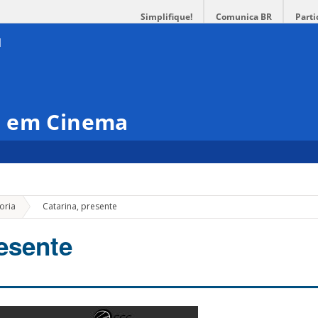
Simplifique!
Comunica BR
Parti
o em Cinema
»
oria
Catarina, presente
resente