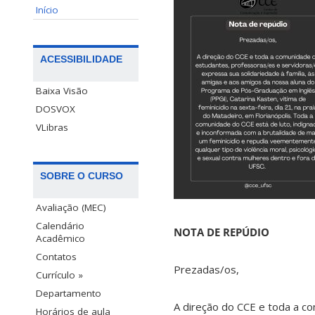
Início
ACESSIBILIDADE
Baixa Visão
DOSVOX
VLibras
SOBRE O CURSO
Avaliação (MEC)
Calendário
NOTA DE REPÚDIO
Acadêmico
Contatos
Prezadas/os,
Currículo »
Departamento
A direção do CCE e toda a c
Horários de aula