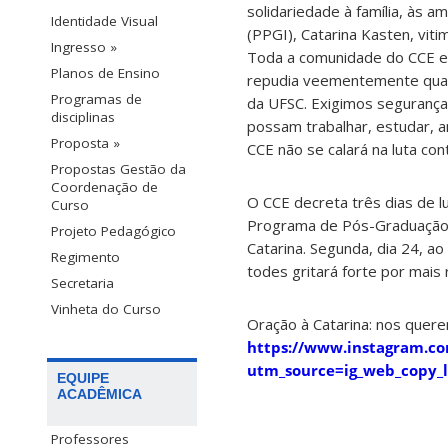
solidariedade à família, às
Identidade Visual
(PPGI), Catarina Kasten, vitim
Ingresso »
Toda a comunidade do CCE est
Planos de Ensino
repudia veementemente qualqu
Programas de
da UFSC. Exigimos segurança 
disciplinas
possam trabalhar, estudar, 
Proposta »
CCE não se calará na luta con
Propostas Gestão da
Coordenação de
O CCE decreta três dias de 
Curso
Programa de Pós-Graduação e
Projeto Pedagógico
Catarina. Segunda, dia 24, a
Regimento
todes gritará forte por mais
Secretaria
Vinheta do Curso
Oração à Catarina: nos quere
https://www.instagram.co
utm_source=ig_web_copy
EQUIPE
ACADÊMICA
Professores