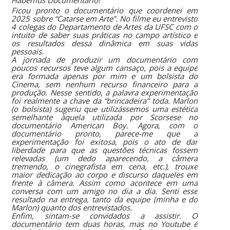
Habemus Documentário!
Ficou pronto o documentário que coordenei em
2025 sobre “Catarse em Arte”. No filme eu entrevisto
4 colegas do Departamento de Artes da UFSC com o
intuito de saber suas práticas no campo artístico e
os resultados dessa dinâmica em suas vidas
pessoais.
A jornada de produzir um documentário com
poucos recursos teve algum cansaço, pois a equipe
era formada apenas por mim e um bolsista do
Cinema, sem nenhum recurso financeiro para a
produção. Nesse sentido, a palavra experimentação
foi realmente a chave da “brincadeira” toda. Marlon
(o bolsista) sugeriu que utilizássemos uma estética
semelhante àquela utilizada por Scorsese no
documentário American Boy. Agora, com o
documentário pronto, parece-me que a
experimentação foi exitosa, pois o ato de dar
liberdade para que as questões técnicas fossem
relevadas (um dedo aparecendo, a câmera
tremendo, o cinegrafista em cena, etc.), trouxe
maior dedicação ao corpo e discurso daqueles em
frente à câmera. Assim como acontece em uma
conversa com um amigo no dia a dia. Senti esse
resultado na entrega, tanto da equipe (minha e do
Marlon) quanto dos entrevistados.
Enfim, sintam-se convidados a assistir. O
documentário tem duas horas, mas no Youtube é