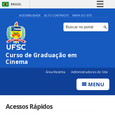
BRASIL
Simplifique!
ACESSIBILIDADE
ALTO CONTRASTE
MAPA DO SITE
Comunica BR
Participe
Acesso à informação
Legislação
Curso de Graduação em
Canais
Cinema
Área Restrita
Administradores do Site
MENU
Acessos Rápidos